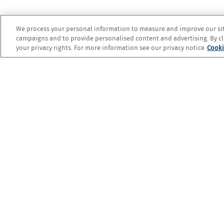
We process your personal information to measure and improve our site
campaigns and to provide personalised content and advertising. By cli
your privacy rights. For more information see our privacy notice
Cooki
Découvrez 
domaine Opu
PRÉPARER SA VIS
ADDRES