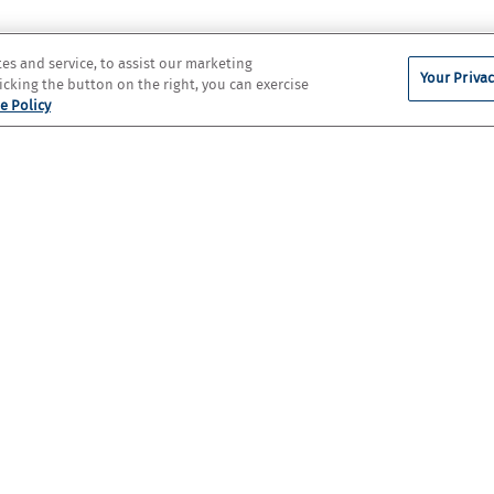
s and service, to assist our marketing
Your Privac
cking the button on the right, you can exercise
e Policy
le
Goûtez l
s One
entre pu
ITE
COMMANDER
Informations pratiques
SE
TÉLÉPHONE