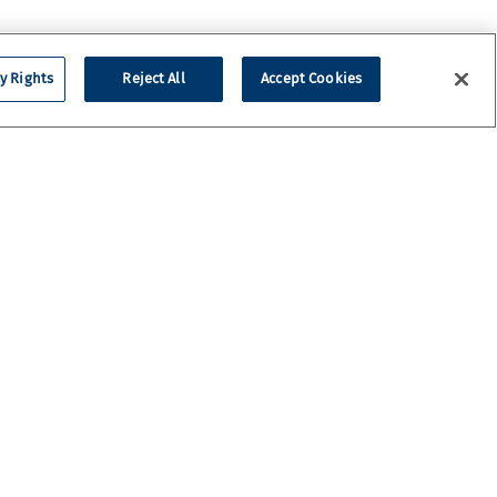
y Rights
Reject All
Accept Cookies
'équilibre parfait
issance et finesse
 NOS NOUVELLES SORTIES
E-MAIL