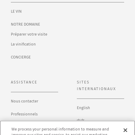
LE VIN
NOTRE DOMAINE
Préparer votre visite
La vinification
CONCIERGE
ASSISTANCE
SITES
INTERNATIONAUX
Nous contacter
English
Professionnels
中文
Politique de
We process your personal information to measure and
confidentialité
日本語