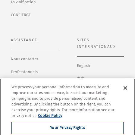
La vinification
CONCIERGE
ASSISTANCE
SITES
INTERNATIONAUX
Nous contacter
English
Professionnels
中文
Politique de
We process your personal information to measure and
confidentialité
日本語
improve our sites and service, to assist our marketing
campaigns and to provide personalised content and
advertising. By clicking the button on the right, you can
Conditions générales
Español
exercise your privacy rights. For more information see our
privacy notice
Cookie Policy
Cookie Settings
Your Privacy Rights