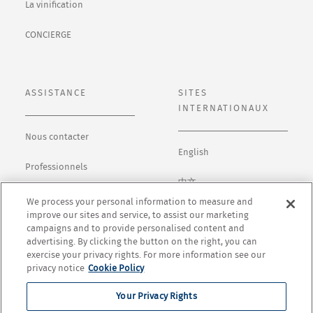
La vinification
CONCIERGE
ASSISTANCE
SITES
INTERNATIONAUX
Nous contacter
English
Professionnels
中文
Politique de
We process your personal information to measure and
confidentialité
日本語
improve our sites and service, to assist our marketing
campaigns and to provide personalised content and
advertising. By clicking the button on the right, you can
Conditions générales
Español
exercise your privacy rights. For more information see our
privacy notice
Cookie Policy
Cookie Settings
Your Privacy Rights