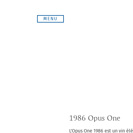
Aller
au
MENU
contenu
1986 Opus One
L'Opus One 1986 est un vin él